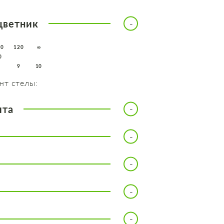
цветник
10
120
∞
0
8
9
10
нт стелы:
ита