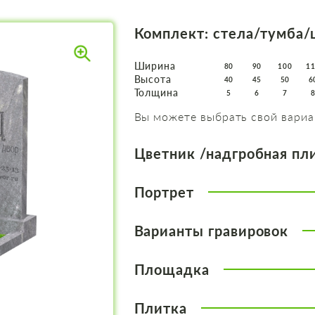
Комплект: стела/тумба/
Ширина
80
90
100
1
Высота
40
45
50
6
Толщина
5
6
7
Вы можете выбрать свой вариа
Цветник /надгробная пл
Портрет
Варианты гравировок
Площадка
Плитка