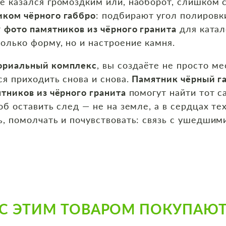
не казался громоздким или, наоборот, слишком
иком чёрного габбро
: подбирают угол полировк
т
фото памятников из чёрного гранита
для катал
олько форму, но и настроение камня.
мориальный комплекс
, вы создаёте не просто ме
ся приходить снова и снова.
Памятник чёрный г
тников из чёрного гранита
помогут найти тот с
об оставить след — не на земле, а в сердцах те
ь, помолчать и почувствовать: связь с ушедшим
С ЭТИМ ТОВАРОМ ПОКУПАЮ