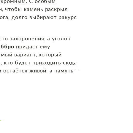
 скромным. С особым
и, чтобы камень раскрыл
ога, долго выбирают ракурс
сто захоронения, а уголок
аббро
придаст ему
амый вариант, который
х, кто будет приходить сюда
и остаётся живой, а память —
Т