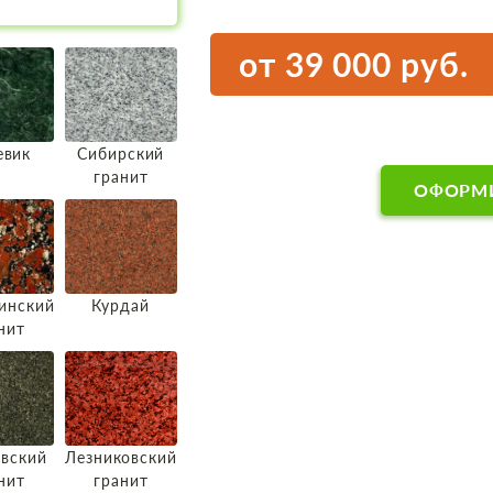
от 39 000 руб.
евик
Сибирский
гранит
ОФОРМИ
инский
Курдай
нит
вский
Лезниковский
нит
гранит