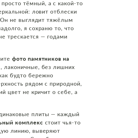
 просто тёмный, а с какой‑то
зеркальной: ловит отблески
. Он не выглядит тяжёлым
адолго, я сохраню то, что
 не трескается — годами
рите
фото памятников на
ы, лаконичные, без лишних
 как будто бережно
ерхность рядом с природной,
й цвет не кричит о себе, а
одинаковые плиты — каждый
ьный комплекс
стоит чья‑то
ждую линию, выверяют