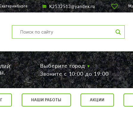
K2532513@yandex.ru
Екатеринбурге
М
Выберите город
ЕЛИЙ
Ы,
Звоните с 10:00 до 19:00
Г
НАШИ РАБОТЫ
АКЦИИ
са, 56
о 19:00
 17:00
говор.