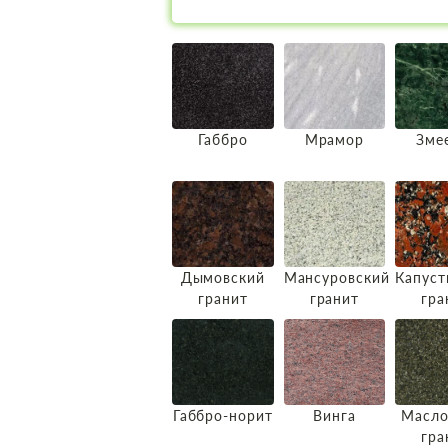
Габбро
Мрамор
Зме
Дымовский
Мансуровский
Капуст
гранит
гранит
гра
Габбро-норит
Винга
Масло
гра