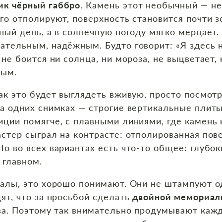
ик чёрный габбро
. Камень этот необычный — не
его отполируют, поверхность становится почти 
рный день, а в солнечную погоду мягко мерцает
ательным, надёжным. Будто говорит: «Я здесь н
 не боится ни солнца, ни мороза, не выцветает,
ным.
как это будет выглядеть вживую, просто посмот
На одних снимках — строгие вертикальные плит
иции помягче, с плавными линиями, где камень
астер сыграл на контрасте: отполированная пов
о во всех вариантах есть что‑то общее: глубоки
 главном.
риалы, это хорошо понимают. Они не штампуют 
дят, что за просьбой сделать
двойной мемориал
тва. Поэтому так внимательно продумывают ка