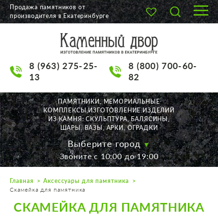
Продажа памятников от
производителя в Екатеринбурге
О КОМПАНИИ
КАТАЛОГ
8 (963) 275-25-
8 (800) 700-60-
НАШИ РАБОТЫ
13
82
АКЦИИ
ПАМЯТНИКИ, МЕМОРИАЛЬНЫЕ
КОМПЛЕКСЫ,ИЗГОТОВЛЕНИЕ ИЗДЕЛИЙ
ДОСТАВКА
ИЗ КАМНЯ: СКУЛЬПТУРА, БАЛЯСИНЫ,
ШАРЫ, ВАЗЫ, АРКИ, ОГРАДКИ
КОНТАКТЫ
Выберите город
Звоните с 10:00 до 19:00
K2532513@yandex.ru
Главная
Аксессуары для памятника
Екатеринбург, Щорса, 56
Скамейка для памятника
Пн. — Пт. с 10:00 до 19:00
СКАМЕЙКА ДЛЯ ПАМЯТНИКА
Суббота с 11:00 до 17:00
Воскресенье по договор.