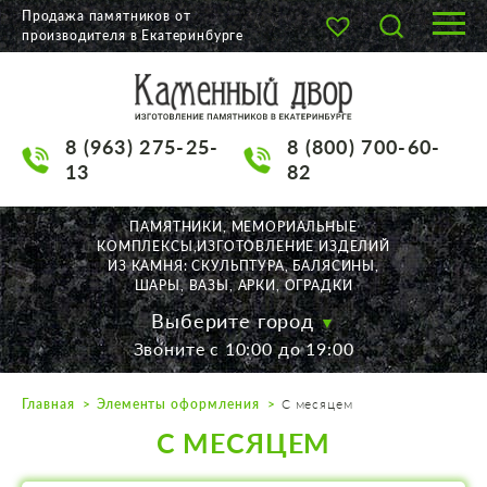
Продажа памятников от
производителя в Екатеринбурге
О КОМПАНИИ
КАТАЛОГ
8 (963) 275-25-
8 (800) 700-60-
НАШИ РАБОТЫ
13
82
АКЦИИ
ПАМЯТНИКИ, МЕМОРИАЛЬНЫЕ
КОМПЛЕКСЫ,ИЗГОТОВЛЕНИЕ ИЗДЕЛИЙ
ДОСТАВКА
ИЗ КАМНЯ: СКУЛЬПТУРА, БАЛЯСИНЫ,
ШАРЫ, ВАЗЫ, АРКИ, ОГРАДКИ
КОНТАКТЫ
Выберите город
Звоните с 10:00 до 19:00
K2532513@yandex.ru
Главная
Элементы оформления
С месяцем
Екатеринбург, Щорса, 56
С МЕСЯЦЕМ
Пн. — Пт. с 10:00 до 19:00
Суббота с 11:00 до 17:00
Воскресенье по договор.