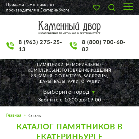
Продажа памятников от
производителя в Екатеринбурге
О КОМПАНИИ
КАТАЛОГ
8 (963) 275-25-
8 (800) 700-60-
НАШИ РАБОТЫ
13
82
АКЦИИ
ПАМЯТНИКИ, МЕМОРИАЛЬНЫЕ
КОМПЛЕКСЫ,ИЗГОТОВЛЕНИЕ ИЗДЕЛИЙ
ДОСТАВКА
ИЗ КАМНЯ: СКУЛЬПТУРА, БАЛЯСИНЫ,
ШАРЫ, ВАЗЫ, АРКИ, ОГРАДКИ
КОНТАКТЫ
Выберите город
Звоните с 10:00 до 19:00
K2532513@yandex.ru
Главная
Каталог
Екатеринбург, Щорса, 56
КАТАЛОГ ПАМЯТНИКОВ В
Пн. — Пт. с 10:00 до 19:00
Суббота с 11:00 до 17:00
ЕКАТЕРИНБУРГЕ
Воскресенье по договор.