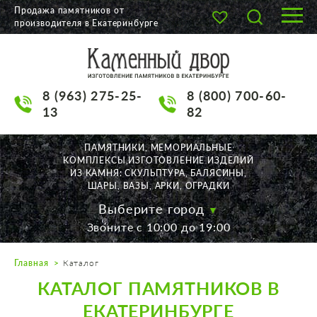
Продажа памятников от
производителя в Екатеринбурге
О КОМПАНИИ
КАТАЛОГ
8 (963) 275-25-
8 (800) 700-60-
НАШИ РАБОТЫ
13
82
АКЦИИ
ПАМЯТНИКИ, МЕМОРИАЛЬНЫЕ
КОМПЛЕКСЫ,ИЗГОТОВЛЕНИЕ ИЗДЕЛИЙ
ДОСТАВКА
ИЗ КАМНЯ: СКУЛЬПТУРА, БАЛЯСИНЫ,
ШАРЫ, ВАЗЫ, АРКИ, ОГРАДКИ
КОНТАКТЫ
Выберите город
Звоните с 10:00 до 19:00
K2532513@yandex.ru
Главная
Каталог
Екатеринбург, Щорса, 56
КАТАЛОГ ПАМЯТНИКОВ В
Пн. — Пт. с 10:00 до 19:00
Суббота с 11:00 до 17:00
ЕКАТЕРИНБУРГЕ
Воскресенье по договор.