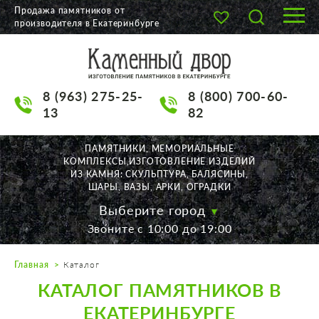
Продажа памятников от
производителя в Екатеринбурге
О КОМПАНИИ
КАТАЛОГ
8 (963) 275-25-
8 (800) 700-60-
НАШИ РАБОТЫ
13
82
АКЦИИ
ПАМЯТНИКИ, МЕМОРИАЛЬНЫЕ
КОМПЛЕКСЫ,ИЗГОТОВЛЕНИЕ ИЗДЕЛИЙ
ДОСТАВКА
ИЗ КАМНЯ: СКУЛЬПТУРА, БАЛЯСИНЫ,
ШАРЫ, ВАЗЫ, АРКИ, ОГРАДКИ
КОНТАКТЫ
Выберите город
Звоните с 10:00 до 19:00
K2532513@yandex.ru
Главная
Каталог
Екатеринбург, Щорса, 56
КАТАЛОГ ПАМЯТНИКОВ В
Пн. — Пт. с 10:00 до 19:00
Суббота с 11:00 до 17:00
ЕКАТЕРИНБУРГЕ
Воскресенье по договор.