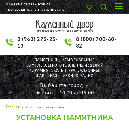
Продажа памятников от
производителя в Екатеринбурге
О КОМПАНИИ
КАТАЛОГ
8 (963) 275-25-
8 (800) 700-60-
НАШИ РАБОТЫ
13
82
АКЦИИ
ПАМЯТНИКИ, МЕМОРИАЛЬНЫЕ
КОМПЛЕКСЫ,ИЗГОТОВЛЕНИЕ ИЗДЕЛИЙ
ДОСТАВКА
ИЗ КАМНЯ: СКУЛЬПТУРА, БАЛЯСИНЫ,
ШАРЫ, ВАЗЫ, АРКИ, ОГРАДКИ
КОНТАКТЫ
Выберите город
Звоните с 10:00 до 19:00
K2532513@yandex.ru
Главная
Установка памятника
Екатеринбург, Щорса, 56
УСТАНОВКА ПАМЯТНИКА
Пн. — Пт. с 10:00 до 19:00
Суббота с 11:00 до 17:00
Воскресенье по договор.