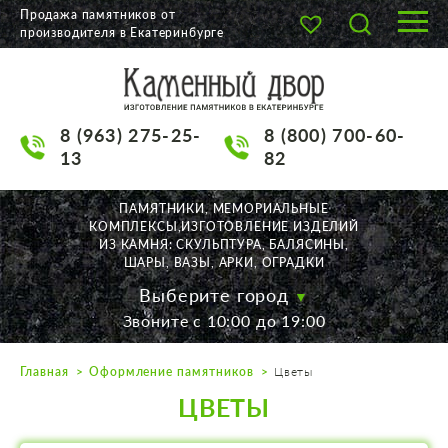
Продажа памятников от
производителя в Екатеринбурге
О КОМПАНИИ
КАТАЛОГ
8 (963) 275-25-
8 (800) 700-60-
НАШИ РАБОТЫ
13
82
АКЦИИ
ПАМЯТНИКИ, МЕМОРИАЛЬНЫЕ
КОМПЛЕКСЫ,ИЗГОТОВЛЕНИЕ ИЗДЕЛИЙ
ДОСТАВКА
ИЗ КАМНЯ: СКУЛЬПТУРА, БАЛЯСИНЫ,
ШАРЫ, ВАЗЫ, АРКИ, ОГРАДКИ
КОНТАКТЫ
Выберите город
Звоните с 10:00 до 19:00
K2532513@yandex.ru
Главная
Оформление памятников
Цветы
Екатеринбург, Щорса, 56
ЦВЕТЫ
Пн. — Пт. с 10:00 до 19:00
Суббота с 11:00 до 17:00
Воскресенье по договор.