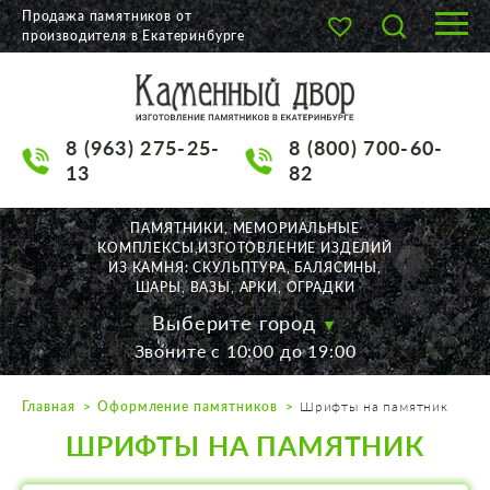
Продажа памятников от
производителя в Екатеринбурге
О КОМПАНИИ
КАТАЛОГ
8 (963) 275-25-
8 (800) 700-60-
НАШИ РАБОТЫ
13
82
АКЦИИ
ПАМЯТНИКИ, МЕМОРИАЛЬНЫЕ
КОМПЛЕКСЫ,ИЗГОТОВЛЕНИЕ ИЗДЕЛИЙ
ДОСТАВКА
ИЗ КАМНЯ: СКУЛЬПТУРА, БАЛЯСИНЫ,
ШАРЫ, ВАЗЫ, АРКИ, ОГРАДКИ
КОНТАКТЫ
Выберите город
Звоните с 10:00 до 19:00
K2532513@yandex.ru
Главная
Оформление памятников
Шрифты на памятник
Екатеринбург, Щорса, 56
ШРИФТЫ НА ПАМЯТНИК
Пн. — Пт. с 10:00 до 19:00
Суббота с 11:00 до 17:00
Воскресенье по договор.