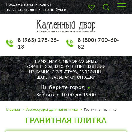
Продажа памятников от
производителя в Екатеринбурге
О КОМПАНИИ
КАТАЛОГ
8 (963) 275-25-
8 (800) 700-60-
НАШИ РАБОТЫ
13
82
АКЦИИ
ПАМЯТНИКИ, МЕМОРИАЛЬНЫЕ
КОМПЛЕКСЫ,ИЗГОТОВЛЕНИЕ ИЗДЕЛИЙ
ДОСТАВКА
ИЗ КАМНЯ: СКУЛЬПТУРА, БАЛЯСИНЫ,
ШАРЫ, ВАЗЫ, АРКИ, ОГРАДКИ
КОНТАКТЫ
Выберите город
Звоните с 10:00 до 19:00
K2532513@yandex.ru
Главная
Аксессуары для памятника
Гранитная плитка
Екатеринбург, Щорса, 56
ГРАНИТНАЯ ПЛИТКА
Пн. — Пт. с 10:00 до 19:00
Суббота с 11:00 до 17:00
Воскресенье по договор.