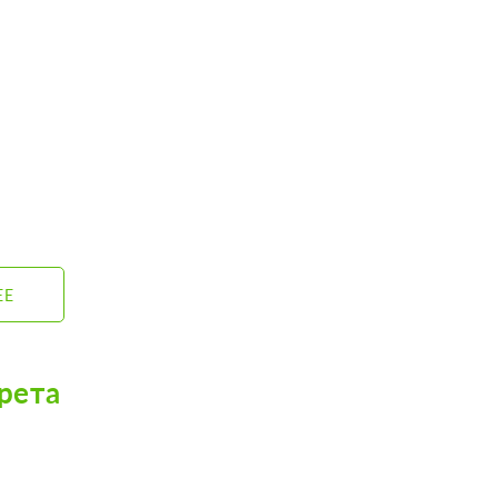
ЕЕ
рета