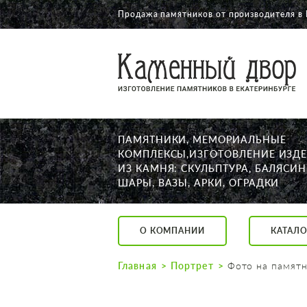
Продажа памятников от производителя в 
О КОМПАНИИ
КАТАЛОГ
НАШИ РАБОТЫ
ПАМЯТНИКИ, МЕМОРИАЛЬНЫЕ
АКЦИИ
КОМПЛЕКСЫ,ИЗГОТОВЛЕНИЕ ИЗД
ИЗ КАМНЯ: СКУЛЬПТУРА, БАЛЯСИН
ДОСТАВКА
ШАРЫ, ВАЗЫ, АРКИ, ОГРАДКИ
КОНТАКТЫ
K2532513@yandex.ru
О КОМПАНИИ
КАТАЛО
Екатеринбург, Щор
Пн. — Пт. с 10:00 д
Главная
Портрет
Фото на памят
Суббота с 11:00 до
Воскресенье по до