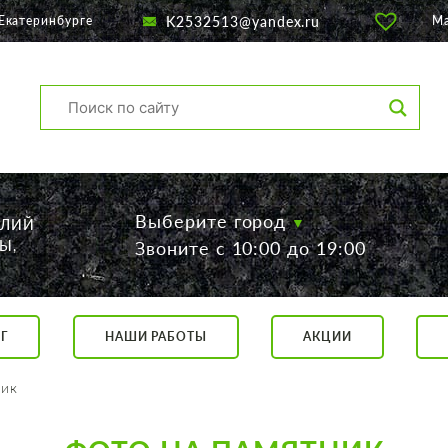
K2532513@yandex.ru
Екатеринбурге
М
Выберите город
ЕЛИЙ
Ы,
Звоните с 10:00 до 19:00
Г
НАШИ РАБОТЫ
АКЦИИ
са, 56
о 19:00
ник
 17:00
говор.