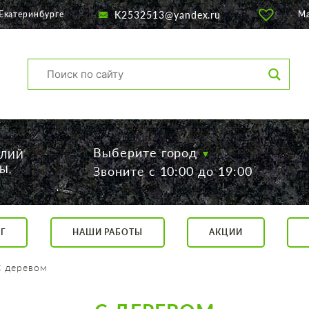
K2532513@yandex.ru
Екатеринбурге
М
Выберите город
ЕЛИЙ
Ы,
Звоните с 10:00 до 19:00
Г
НАШИ РАБОТЫ
АКЦИИ
са, 56
о 19:00
С деревом
 17:00
говор.