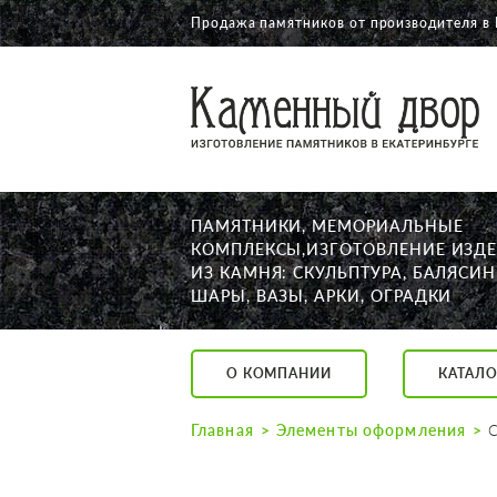
Продажа памятников от производителя в 
О КОМПАНИИ
КАТАЛОГ
НАШИ РАБОТЫ
ПАМЯТНИКИ, МЕМОРИАЛЬНЫЕ
АКЦИИ
КОМПЛЕКСЫ,ИЗГОТОВЛЕНИЕ ИЗД
ИЗ КАМНЯ: СКУЛЬПТУРА, БАЛЯСИН
ДОСТАВКА
ШАРЫ, ВАЗЫ, АРКИ, ОГРАДКИ
КОНТАКТЫ
K2532513@yandex.ru
О КОМПАНИИ
КАТАЛО
Екатеринбург, Щор
Пн. — Пт. с 10:00 д
Главная
Элементы оформления
Суббота с 11:00 до
Воскресенье по до