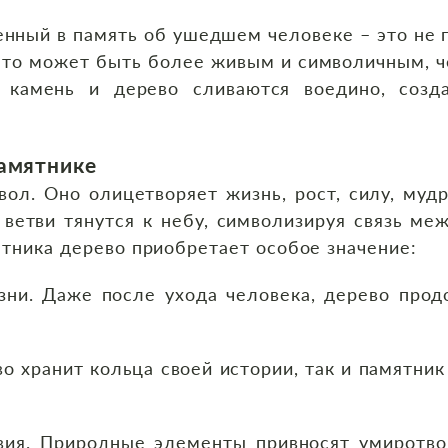
нный в память об ушедшем человеке – это не 
 что может быть более живым и символичным, 
 камень и дерево сливаются воедино, созд
памятнике
л. Оно олицетворяет жизнь, рост, силу, мудр
а ветви тянутся к небу, символизируя связь м
тника дерево приобретает особое значение:
ни. Даже после ухода человека, дерево прод
во хранит кольца своей истории, так и памятник
вия. Природные элементы привносят умиротво