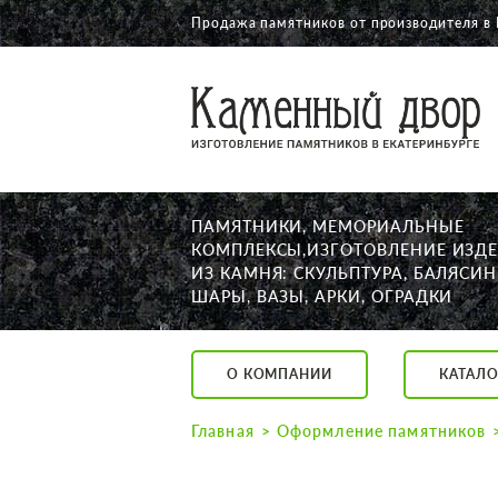
Продажа памятников от производителя в 
О КОМПАНИИ
КАТАЛОГ
НАШИ РАБОТЫ
ПАМЯТНИКИ, МЕМОРИАЛЬНЫЕ
АКЦИИ
КОМПЛЕКСЫ,ИЗГОТОВЛЕНИЕ ИЗД
ИЗ КАМНЯ: СКУЛЬПТУРА, БАЛЯСИН
ДОСТАВКА
ШАРЫ, ВАЗЫ, АРКИ, ОГРАДКИ
КОНТАКТЫ
K2532513@yandex.ru
О КОМПАНИИ
КАТАЛО
Екатеринбург, Щор
Пн. — Пт. с 10:00 д
Главная
Оформление памятников
Суббота с 11:00 до
Воскресенье по до