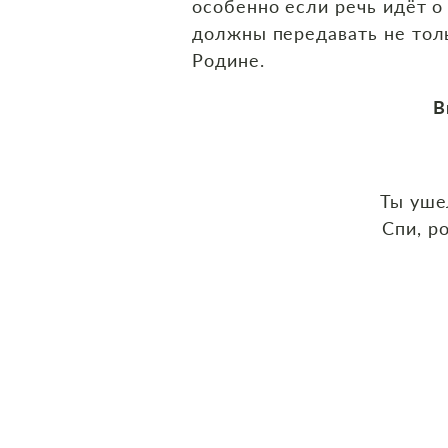
особенно если речь идёт о 
должны передавать не толь
Родине.
В
Ты уше
Спи, р