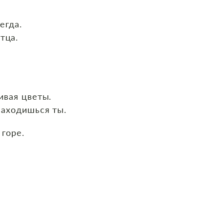
егда.
тца.
ивая цветы.
находишься ты.
горе.