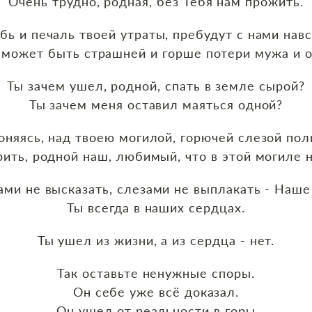
Очень трудно, родная, без Тебя нам прожить.
бь и печаль твоей утраты, пребудут с нами навс
 может быть страшней и горше потери мужа и о
Ты зачем ушел, родной, спать в земле сырой?
Ты зачем меня оставил маяться одной?
оняясь, над твоею могилой, горючей слезой пол
рить, родной наш, любимый, что в этой могиле 
ами не высказать, слезами не выплакать - Наше 
Ты всегда в наших сердцах.
Ты ушел из жизни, а из сердца - нет.
Так оставьте ненужные споры.
Он себе уже всё доказал.
Он ушел от реальности в горы