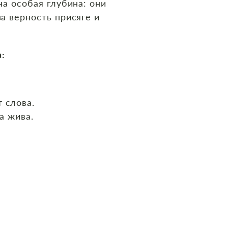
на особая глубина: они
а верность присяге и
а:
 слова.
а жива.