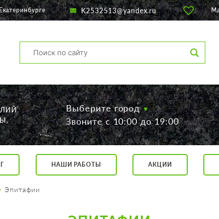
K2532513@yandex.ru
Екатеринбурге
М
Выберите город
ЕЛИЙ
Ы,
Звоните с 10:00 до 19:00
Г
НАШИ РАБОТЫ
АКЦИИ
са, 56
о 19:00
Эпитафии
 17:00
говор.