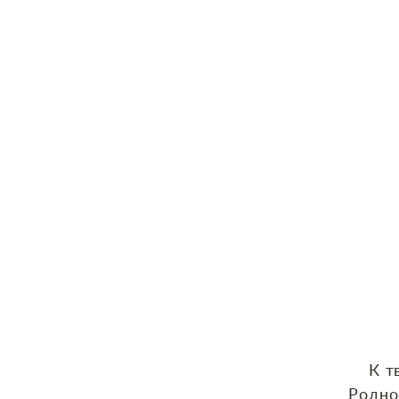
К т
Родно