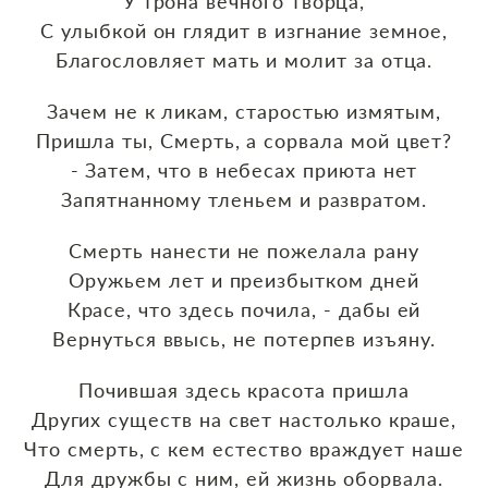
У трона вечного творца,
С улыбкой он глядит в изгнание земное,
Благословляет мать и молит за отца.
Зачем не к ликам, старостью измятым,
Пришла ты, Смерть, а сорвала мой цвет?
- Затем, что в небесах приюта нет
Запятнанному тленьем и развратом.
Смерть нанести не пожелала рану
Оружьем лет и преизбытком дней
Красе, что здесь почила, - дабы ей
Вернуться ввысь, не потерпев изъяну.
Почившая здесь красота пришла
Других существ на свет настолько краше,
Что смерть, с кем естество враждует наше
Для дружбы с ним, ей жизнь оборвала.