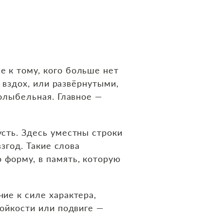
е к тому, кого больше нет
к вздох, или развёрнутыми,
колыбельная. Главное —
усть. Здесь уместны строки
взгод. Такие слова
 форму, в память, которую
ние к силе характера,
тойкости или подвиге —