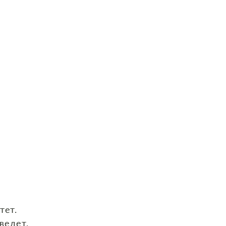
тет.
ведет.