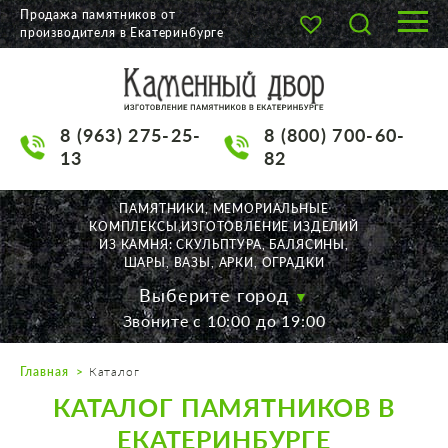
Продажа памятников от
производителя в Екатеринбурге
О КОМПАНИИ
КАТАЛОГ
8 (963) 275-25-
8 (800) 700-60-
НАШИ РАБОТЫ
13
82
АКЦИИ
ПАМЯТНИКИ, МЕМОРИАЛЬНЫЕ
КОМПЛЕКСЫ,ИЗГОТОВЛЕНИЕ ИЗДЕЛИЙ
ДОСТАВКА
ИЗ КАМНЯ: СКУЛЬПТУРА, БАЛЯСИНЫ,
ШАРЫ, ВАЗЫ, АРКИ, ОГРАДКИ
КОНТАКТЫ
Выберите город
Звоните с 10:00 до 19:00
K2532513@yandex.ru
Главная
Каталог
Екатеринбург, Щорса, 56
КАТАЛОГ ПАМЯТНИКОВ В
Пн. — Пт. с 10:00 до 19:00
Суббота с 11:00 до 17:00
ЕКАТЕРИНБУРГЕ
Воскресенье по договор.